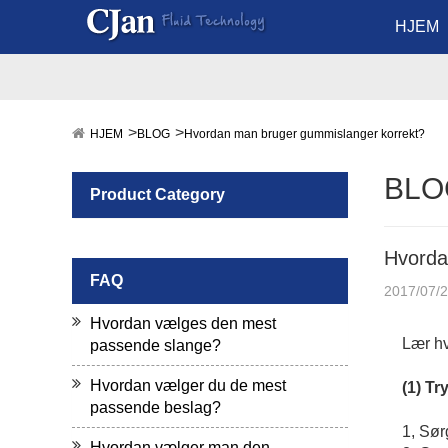
HJEM
HJEM
BLOG
Hvordan man bruger gummislanger korrekt?
BLO
Product Category
Hvorda
FAQ
2017/07/
Hvordan vælges den mest
Lær hv
passende slange?
Hvordan vælger du de mest
(1) Tr
passende beslag?
1, Sør
Hvordan vælger man den