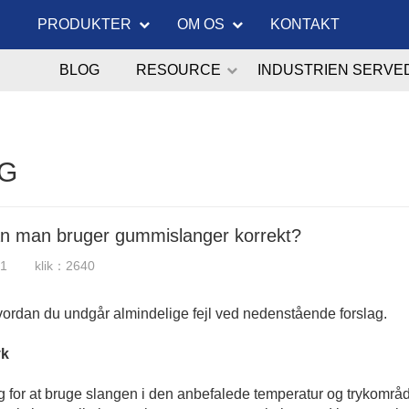
PRODUKTER
OM OS
KONTAKT
BLOG
RESOURCE
INDUSTRIEN SERVE
G
n man bruger gummislanger korrekt?
21
klik：2640
ordan du undgår almindelige fejl ved nedenstående forslag.
yk
g for at bruge slangen i den anbefalede temperatur og trykområ