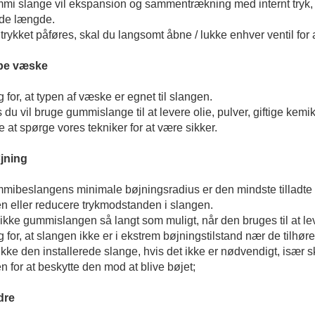
mi slange vil ekspansion og sammentrækning med internt tryk, 
de længde.
 trykket påføres, skal du langsomt åbne / lukke enhver ventil for 
ype væske
 for, at typen af ​​væske er egnet til slangen.
s du vil bruge gummislange til at levere olie, pulver, giftige kemik
e at spørge vores tekniker for at være sikker.
øjning
mibeslangens minimale bøjningsradius er den mindste tilladte ra
n eller reducere trykmodstanden i slangen.
 ikke gummislangen så langt som muligt, når den bruges til at leve
g for, at slangen ikke er i ekstrem bøjningstilstand nær de tilhø
 ikke den installerede slange, hvis det ikke er nødvendigt, især 
n for at beskytte den mod at blive bøjet;
dre