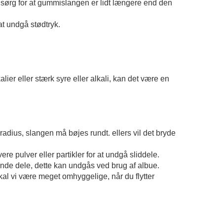
sørg for at gummislangen er lidt længere end den
at undgå stødtryk.
alier eller stærk syre eller alkali, kan det være en
dius, slangen må bøjes rundt. ellers vil det bryde
re pulver eller partikler for at undgå sliddele.
rende dele, dette kan undgås ved brug af albue.
skal vi være meget omhyggelige, når du flytter