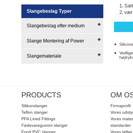
1, Sæt
Slangebeslag Typer
2, vær
Slangebeslag efter medium
Slange Montering af Power
Silico
Vedlige
Slangemateriale
højtryk
PRODUCTS
OM O
Silikonslanger
Firmaprofil
Teflon slanger
Vores udsty
PFA Lined Fittings
Vores mater
Fødevaregummi slanger
standarder
Food PVC slanger
Vores løfter