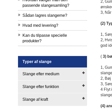
2, Gum
passende slangesamling?
ønske
3, Når
Sådan lagres slangerne?
(2) T
Hvad med levering?
1, Sørg
Kan du tilpasse specielle
2, Hvi
produkter?
god id
(
3) b
Typer af slange
1, Gum
slange
Slange efter medium
2, Bøj
3, Sør
Slange efter funktion
4 Flyt
slange
Slange af kraft
(4) an