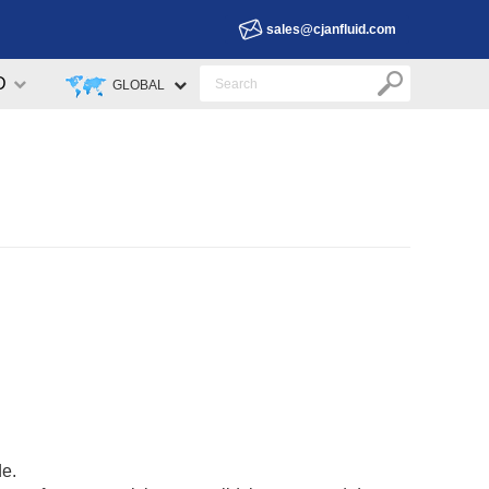
sales@cjanfluid.com
D
GLOBAL
de.