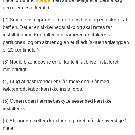
metalforbundet
slange
med albue designet til denne sag i
den nærmeste fremtid.
(2) Sentinel er i hjørnet af brugerens hjem og er blokeret af
bafflen. Der er en sikkerhedsrisiko og skal rettes før
installationen. Kontroller, om barrieren er blokeret af
partitionen, og om skruenøglen er tilladt (skruenøglængden
er 20 centimeter).
(3) Nogle brændeovne er for korte til at blive installeret
midlertidigt.
(4) Brug af gasbrænder er 8 år, mere end 8 år med
køkkenredskaber kan ikke installeres.
(5) Ovnen uden flammebeskyttelsesenhed kan ikke
installeres.
(6) Afstanden mellem komfuret og røret må ikke overstige 2
meter.