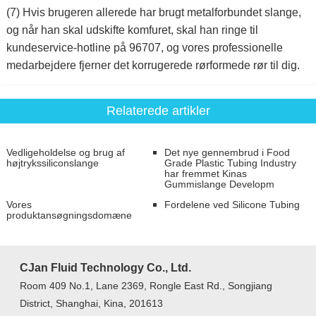
(7) Hvis brugeren allerede har brugt metalforbundet slange,
og når han skal udskifte komfuret, skal han ringe til
kundeservice-hotline på 96707, og vores professionelle
medarbejdere fjerner det korrugerede rørformede rør til dig.
Relaterede artikler
Vedligeholdelse og brug af
Det nye gennembrud i Food
højtrykssiliconslange
Grade Plastic Tubing Industry
har fremmet Kinas
Gummislange Developm
Vores
Fordelene ved Silicone Tubing
produktansøgningsdomæne
CJan Fluid Technology Co., Ltd.
Room 409 No.1, Lane 2369, Rongle East Rd., Songjiang
District, Shanghai, Kina, 201613