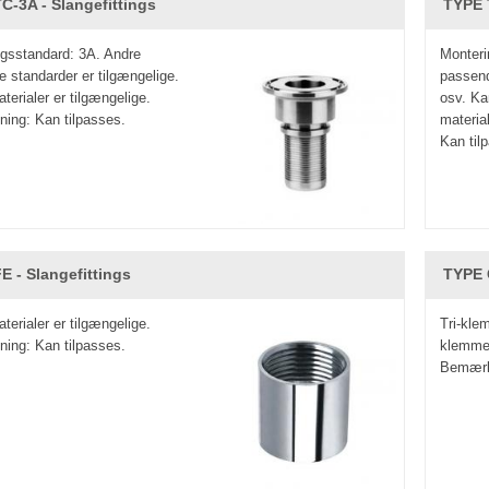
C-3A - Slangefittings
TYPE T
gsstandard: 3A. Andre
Monteri
 standarder er tilgængelige.
passend
terialer er tilgængelige.
osv. Ka
ing: Kan tilpasses.
material
Kan tilp
E - Slangefittings
TYPE 
terialer er tilgængelige.
Tri-kle
ing: Kan tilpasses.
klemme 
Bemærkn