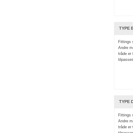
TYPE B
Fittings
Andre ma
tråde er
tilpasse
TYPE D
Fittings
Andre ma
tråde er
tilpasse