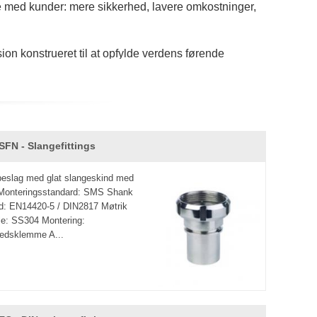
le med kunder: mere sikkerhed, lavere omkostninger,
ion konstrueret til at opfylde verdens førende
r af alle rørteknikere. Tech Control, tilbyder en
styperne omfatter Butt Weld, Expanding og Slange
SFN - Slangefittings
eslag med glat slangeskind med
 Monteringsstandard: SMS Shank
d: EN14420-5 / DIN2817 Møtrik
le: SS304 Montering:
edsklemme A...