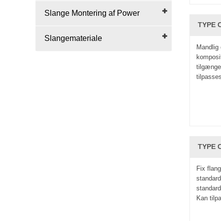
Slange Montering af Power
TYPE C
Slangemateriale
Mandlig 
komposit
tilgæng
tilpasse
TYPE C
Fix flan
standard
standard
Kan tilp