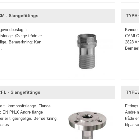
M - Slangefittings
TYPE 
gevindbeslag til
Kvinde 
slange. Øvrige tråde er
CAMLOC
elige. Bemærkning: Kan
2828 An
s.
Bemærkn
FL - Slangefittings
TYPE A
ge til kompositslange. Flange
Fitting
: EN PN16 Andre flange
Andre m
er er tilgængelige. Bemærkning:
tråde e
asses.
tilpasse