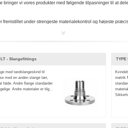
bringer vi vores produkter med følgende tilpasninger til at de
r fremstillet under strengeste materialekontrol og højeste præcis
res de fremragende metallurgiske egenskaber og stive dimensione
rocessorerne skal have forskellige former for valg, forbindelse
odning.
LT - Slangefittings
TYPE 
nge med tandslangeskind til
Kvindeb
lse med en anden slange tæt,
møtrik
at falde. Andre flange standarder
standar
gelige. Andre materialer er tilg...
materia
Sikkerh