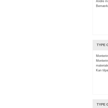
Andre ma
Bemærkn
TYPE C
Monterin
Monteri
material
Kan tilp
TYPE G