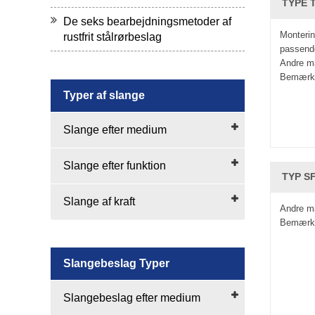
TYPE T
De seks bearbejdningsmetoder af
Monterin
rustfrit stålrørbeslag
passende
Andre ma
Bemærkn
Typer af slange
Slange efter medium
Slange efter funktion
TYP SF
Slange af kraft
Andre ma
Bemærkn
Slangebeslag Typer
Slangebeslag efter medium