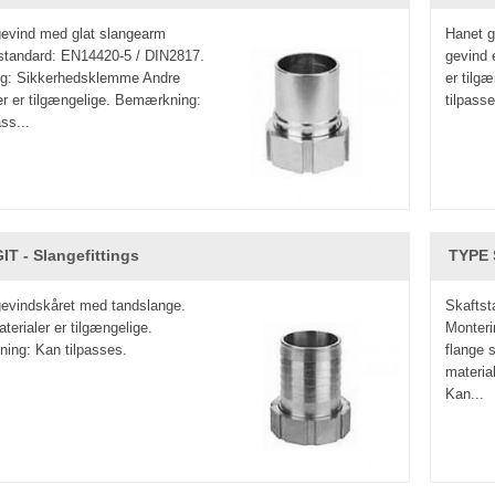
evind med glat slangearm
Hanet g
 standard: EN14420-5 / DIN2817.
gevind 
ng: Sikkerhedsklemme Andre
er tilg
er er tilgængelige. Bemærkning:
tilpasse
ss...
IT - Slangefittings
TYPE 
evindskåret med tandslange.
Skaftst
terialer er tilgængelige.
Monteri
ing: Kan tilpasses.
flange 
materia
Kan...