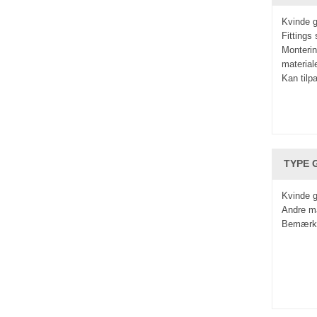
Kvinde g
Fittings
Monteri
material
Kan tilpa
TYPE G
Kvinde g
Andre ma
Bemærkn