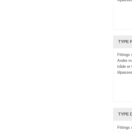
TYPE F
Fittings
Andre ma
tråde er
tilpasse
TYPE D
Fittings