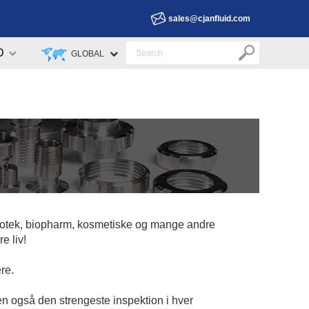
sales@cjanfluid.com
D
GLOBAL
 biotek, biopharm, kosmetiske og mange andre
e liv!
re.
en også den strengeste inspektion i hver