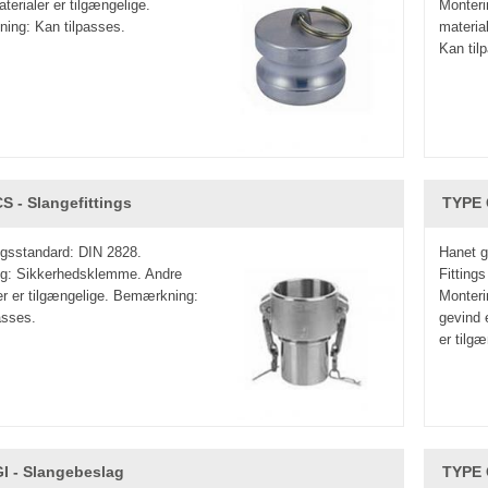
terialer er tilgængelige.
Monteri
ing: Kan tilpasses.
materia
Kan til
S - Slangefittings
TYPE 
gsstandard: DIN 2828.
Hanet g
ng: Sikkerhedsklemme. Andre
Fitting
er er tilgængelige. Bemærkning:
Monteri
asses.
gevind 
er tilgæ
I - Slangebeslag
TYPE 