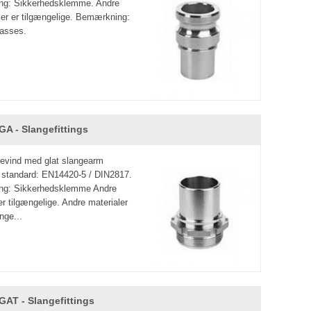
ng: Sikkerhedsklemme. Andre
ler er tilgængelige. Bemærkning:
passes.
GA - Slangefittings
evind med glat slangearm
s standard: EN14420-5 / DIN2817.
ng: Sikkerhedsklemme Andre
er tilgængelige. Andre materialer
nge...
GAT - Slangefittings