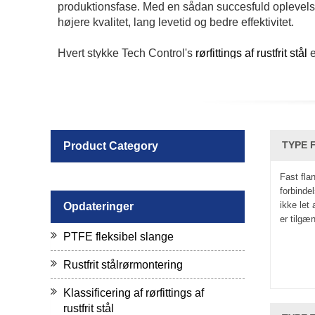
produktionsfase. Med en sådan succesfuld oplevelse 
højere kvalitet, lang levetid og bedre effektivitet.
Hvert stykke Tech Control's
rørfittings af
rustfrit stål
e
sanitære standarder og safty krav. Desuden favorise
komplet serie af standard og specialudstyr, for at p
Adapter, produktkataloger er tilgængelige efter anm
TYPE F
Product Category
Fast fla
forbinde
ikke let 
Opdateringer
er tilgæn
PTFE fleksibel slange
Rustfrit stålrørmontering
Klassificering af rørfittings af
rustfrit stål