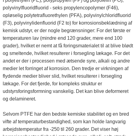
I polyethylen (PE), polypropylen (PP) og polyolefin (PO),
polyvinylfluoridfluorid - seks propylencopolymer (F46),
opløselig polytetrafluorethylen (PFA), polyvinylchloridfluorid
(F3), polyvinylidenfluorid (F2 to) for korrosionsbeklædning af
kemisk udstyr, er der nogle begrænsninger: For det første er
temperaturen lav (mindre end 120 grader, mere end 100
grader), hvilket er nemt at få foringsmaterialet til at blive blødt
og smeltende, hvilket resulterer i forsegling lækage. For det
andet er der i processen med ætsende syre, alkali og andre
medier let forringet af korrosion. Den tredje er virkningen af ​​
flydende medier bliver slid, hvilket resulterer i forsegling
lækage. For det fjerde, for kompleks struktur er
udstyrsforingsformning vanskelig. Det kan blive deformeret
og delamineret.
Selvom PTFE har den bedste kemiske stabilitet og en bred
vifte af temperaturbestandighed, som kan holde langvarig
arbejdstemperatur fra -250 til 260 grader. Det viser høj