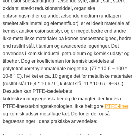
korrosionsbestandighed i ætsende syre, alkali, salt, stærk
oxidant, stærkt reduktionsmiddel, organiske
opløsningsmidler og andet ætsende medium (undtagen
smeltet alkalimetal og elementfluor), er et ideelt materiale af
kemisk antikorrosionsudstyr, og er meget bedre end andre
ikke-metalliske materialer på korrosionsbestandighed, bedre
end rustfrit stål, titanium og avancerede legeringer. Det
anvendes i kemisk industri, petruoleum og kemisk udstyr og
tilbehør. Dog er koefficienten for termisk udvidelse af
polytetrafluorethylenmateriale meget høj (77 * 10-6 ~ 100 *
10-6 ° C), hvilket er ca. 10 gange det for metalliske materialer
(rustfrit stål 16,4 * 10-6 / C, kulstof stål 11 * 10-6 / DEG C).
Desuden kan PTFE-kædeløbets
kuldestrømningsegenskaber og de mangler, der findes i
PTFE-linerstøbningsteknologien, ikke helt gøre
PTFE-liner
og kemisk udstyr metalfuge tæt. Derfor er der også
begrænsninger i dens praktiske anvendelse: