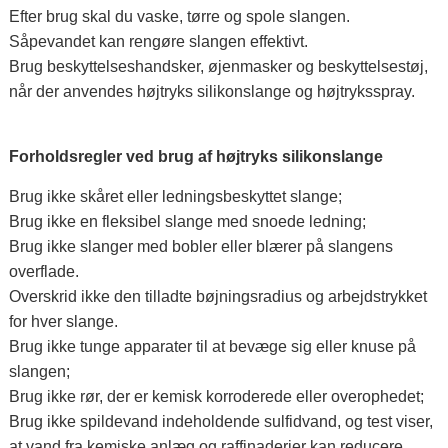
Efter brug skal du vaske, tørre og spole slangen.
Såpevandet kan rengøre slangen effektivt.
Brug beskyttelseshandsker, øjenmasker og beskyttelsestøj,
når der anvendes højtryks silikonslange og højtryksspray.
Forholdsregler ved brug af
højtryks
silikonslange
Brug ikke skåret eller ledningsbeskyttet slange;
Brug ikke en fleksibel slange med snoede ledning;
Brug ikke slanger med bobler eller blærer på slangens
overflade.
Overskrid ikke den tilladte bøjningsradius og arbejdstrykket
for hver slange.
Brug ikke tunge apparater til at bevæge sig eller knuse på
slangen;
Brug ikke rør, der er kemisk korroderede eller overophedet;
Brug ikke spildevand indeholdende sulfidvand, og test viser,
at vand fra kemiske anlæg og raffinaderier kan reducere