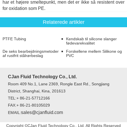
har et højere smeltepunkt, men det er ikke så resistent over
for oxidation som PE.
Relaterede artikler
PTFE Tubing
Kendskab til silicone slanger
fødevarekvalitet
De seks bearbejdningsmetoder
Forskellene mellem Silikone og
af rustfrit stålrørbeslag
PVC
CJan Fluid Technology Co., Ltd.
Room 409 No.1, Lane 2369, Rongle East Rd., Songjiang
District, Shanghai, Kina, 201613
TEL:+ 86-21-57712166
FAX:+ 86-21-80105029
sales@cjanfluid.com
EMAIL:
Copyright ©CJan Fluid Technology Co., Ltd. All Rights Reserved