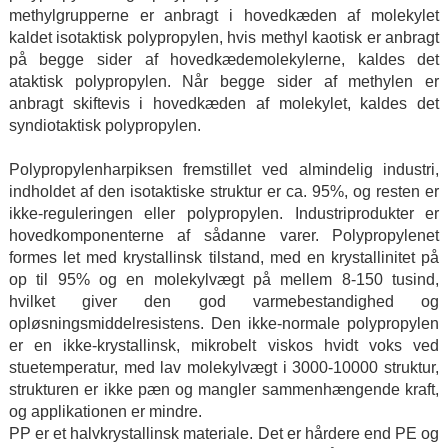
methylgrupperne er anbragt i hovedkæden af ​​molekylet
kaldet isotaktisk polypropylen, hvis methyl kaotisk er anbragt
på begge sider af hovedkædemolekylerne, kaldes det
ataktisk polypropylen. Når begge sider af methylen er
anbragt skiftevis i hovedkæden af ​​molekylet, kaldes det
syndiotaktisk polypropylen.
Polypropylenharpiksen fremstillet ved almindelig industri,
indholdet af den isotaktiske struktur er ca. 95%, og resten er
ikke-reguleringen eller polypropylen. Industriprodukter er
hovedkomponenterne af sådanne varer. Polypropylenet
formes let med krystallinsk tilstand, med en krystallinitet på
op til 95% og en molekylvægt på mellem 8-150 tusind,
hvilket giver den god varmebestandighed og
opløsningsmiddelresistens. Den ikke-normale polypropylen
er en ikke-krystallinsk, mikrobelt viskos hvidt voks ved
stuetemperatur, med lav molekylvægt i 3000-10000 struktur,
strukturen er ikke pæn og mangler sammenhængende kraft,
og applikationen er mindre.
PP er et halvkrystallinsk materiale. Det er hårdere end PE og