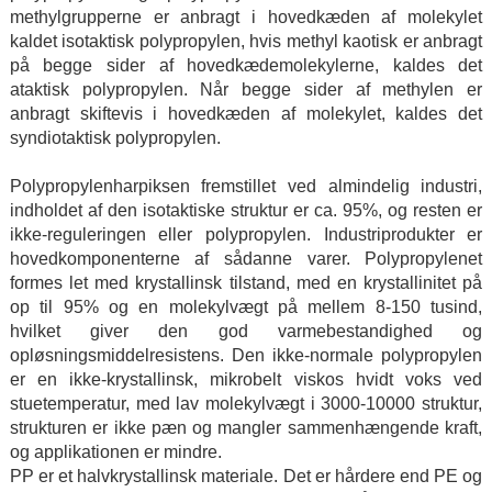
methylgrupperne er anbragt i hovedkæden af ​​molekylet
kaldet isotaktisk polypropylen, hvis methyl kaotisk er anbragt
på begge sider af hovedkædemolekylerne, kaldes det
ataktisk polypropylen. Når begge sider af methylen er
anbragt skiftevis i hovedkæden af ​​molekylet, kaldes det
syndiotaktisk polypropylen.
Polypropylenharpiksen fremstillet ved almindelig industri,
indholdet af den isotaktiske struktur er ca. 95%, og resten er
ikke-reguleringen eller polypropylen. Industriprodukter er
hovedkomponenterne af sådanne varer. Polypropylenet
formes let med krystallinsk tilstand, med en krystallinitet på
op til 95% og en molekylvægt på mellem 8-150 tusind,
hvilket giver den god varmebestandighed og
opløsningsmiddelresistens. Den ikke-normale polypropylen
er en ikke-krystallinsk, mikrobelt viskos hvidt voks ved
stuetemperatur, med lav molekylvægt i 3000-10000 struktur,
strukturen er ikke pæn og mangler sammenhængende kraft,
og applikationen er mindre.
PP er et halvkrystallinsk materiale. Det er hårdere end PE og